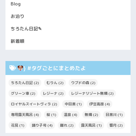
Blog
お泊り
ちろたん日記✎
新着順
} #タグごとにまとめたよ
ちろたん日記
(2)
むりん
(2)
ウブドの森
(2)
グリーン車
(2)
レジーナ
(2)
レジーナリゾート無燐
(2)
ロイヤルスイートヴィラ
(2)
中目黒
(1)
伊豆高原
(4)
専用露天風呂
(4)
桜
(1)
温泉
(4)
無燐
(2)
目黒川
(1)
花見
(1)
踊り子号
(4)
離れ
(2)
露天風呂
(1)
響月
(2)